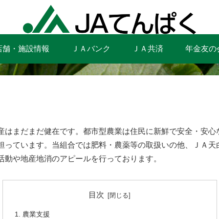
店舗・施設情報
ＪＡバンク
ＪＡ共済
年金友の
産はまだまだ健在です。都市型農業は住民に新鮮で安全・安心
担っています。当組合では肥料・農薬等の取扱いの他、ＪＡ天
活動や地産地消のアピールを行っております。
目次
農業支援